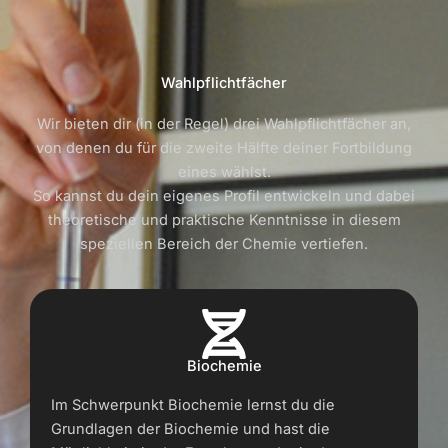
Wahlpflichtfächer
Wir bieten dir (in der Regel) drei Wahlpflichtfächer an,
von denen du für die zweite Hälfte deiner Fortbildung
eines wählst.
So kannst du dein eigenes Profil entwickeln und dabei
theoretische und praktische Kenntnisse in diesem
speziellen Bereich der Chemie vertiefen.
Biochemie
Im Schwerpunkt Biochemie lernst du die
Grundlagen der Biochemie und hast die